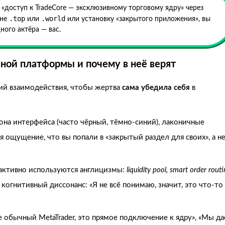
«доступ к TradeCore — эксклюзивному торговому ядру» через
.top
.world
оне
или
или установку «закрытого приложения», вы
ного актёра — вас.
ной платформы и почему в неё верят
ий взаимодействия, чтобы жертва
сама убедила себя
в
на интерфейса (часто чёрный, тёмно-синий), лаконичные
я ощущение, что вы попали в «закрытый раздел для своих», а н
 активно используются англицизмы:
liquidity pool, smart order routi
 когнитивный диссонанс: «Я не всё понимаю, значит, это что-то
е обычный MetaTrader, это прямое подключение к ядру», «Мы д