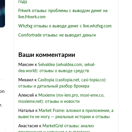
году
Frkwrk отзывы: проблемы с выводом денег на
live.frkwrk.com
Whzfxg отзывы о выводе денег с live.whzfxg.com
Comfortrade отзывы: не выводит деньги
Ваши комментарии
Максим
к
Selvaldea (selvaldea.com, selval-
dea.world): отзывы о выводе средств
Михаил
к
Casitopia (casitopia.net, casi-topia.co):
отзывы и детальный разбор брокера
on
Алексей
к
Moxieme (mx-iem.pro, moxi-eme.co,
moxieme.net): отзывы и новости
e.
Наталья
к
Market Frame: вложил в приложение, а
вывести не могу — реальные истории и отзывы
Анастасия
к
MarketGrid отзывы: анализ