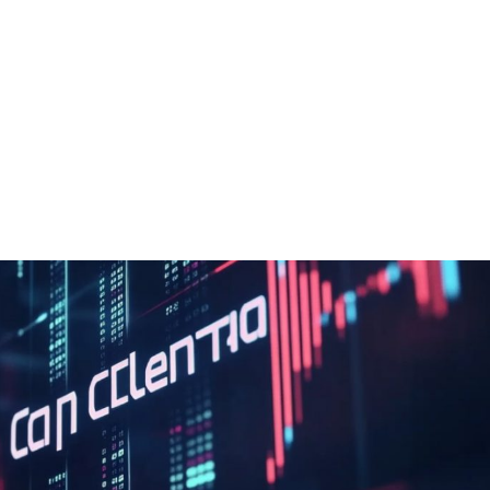
+7948 
г.Москва, Пресненская
набережная, 10, стр. 1
Пн - В
омпаний
Мошенники
Проверка компании на 