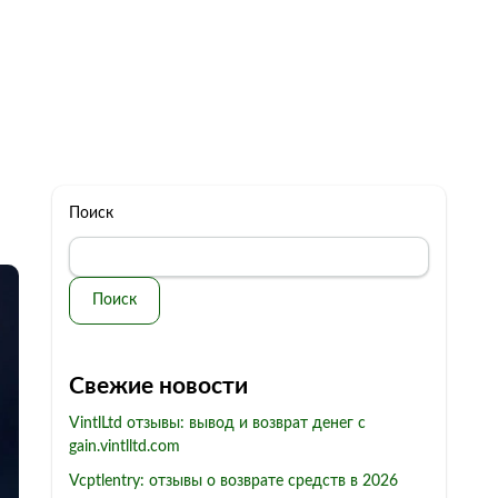
322 11 44
Бесплатная консультация
с: 10.00 - 19.00
обман
Контакты
Поиск
Поиск
Свежие новости
VintlLtd отзывы: вывод и возврат денег с
gain.vintlltd.com
Vcptlentry: отзывы о возврате средств в 2026