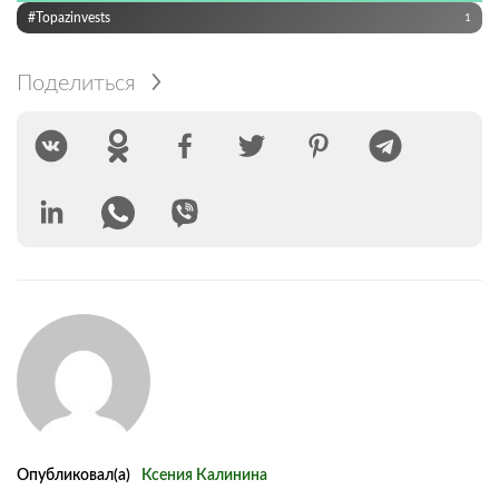
#Topazinvests
1
Поделиться
Опубликовал(а)
Ксения Калинина