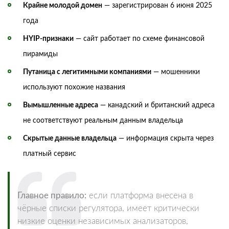
Крайне молодой домен
— зарегистрирован 6 июня 2025
года
HYIP-признаки
— сайт работает по схеме финансовой
пирамиды
Путаница с легитимными компаниями
— мошенники
используют похожие названия
Вымышленные адреса
— канадский и британский адреса
не соответствуют реальным данным владельца
Скрытые данные владельца
— информация скрыта через
платный сервис
Главное правило:
если платформа внесена в
чёрные списки регулятора, имеет критически
низкие оценки независимых анализаторов,