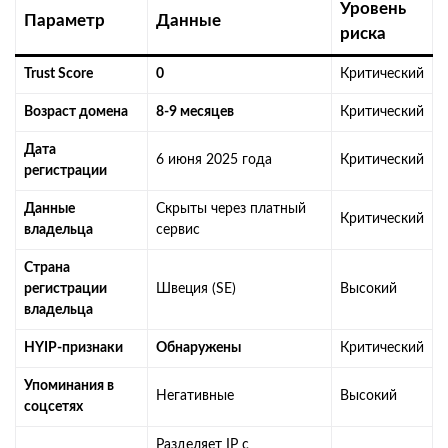
Уровень
Параметр
Данные
риска
Trust Score
0
Критический
Возраст домена
8-9 месяцев
Критический
Дата
6 июня 2025 года
Критический
регистрации
Данные
Скрыты через платный
Критический
владельца
сервис
Страна
регистрации
Швеция (SE)
Высокий
владельца
HYIP-признаки
Обнаружены
Критический
Упоминания в
Негативные
Высокий
соцсетях
Разделяет IP с