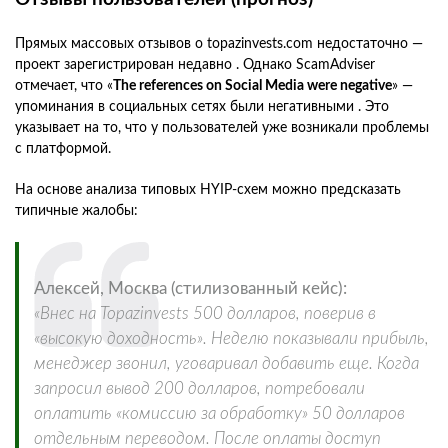
Прямых массовых отзывов о topazinvests.com недостаточно —
проект зарегистрирован недавно . Однако ScamAdviser
отмечает, что «
The references on Social Media were negative
» —
упоминания в социальных сетях были негативными . Это
указывает на то, что у пользователей уже возникали проблемы
с платформой.
На основе анализа типовых HYIP-схем можно предсказать
типичные жалобы:
Алексей, Москва (стилизованный кейс):
«Внес на Topazinvests 500 долларов, поверив в
«высокую доходность». Неделю показывали прибыль,
менеджер звонил, уговаривал добавить еще. Когда
запросил вывод 200 долларов, потребовали
оплатить «комиссию за обработку» 50 долларов
отдельным переводом. После оплаты доступ