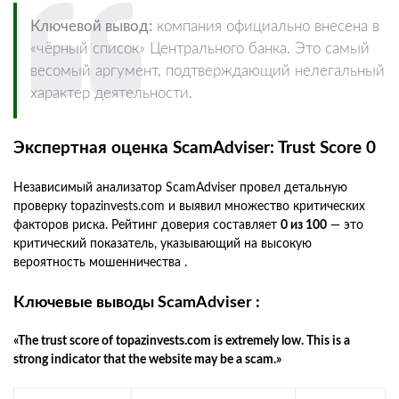
Ключевой вывод:
компания официально внесена в
«чёрный список» Центрального банка. Это самый
весомый аргумент, подтверждающий нелегальный
характер деятельности.
Экспертная оценка ScamAdviser: Trust Score 0
Независимый анализатор ScamAdviser провел детальную
проверку topazinvests.com и выявил множество критических
факторов риска. Рейтинг доверия составляет
0 из 100
— это
критический показатель, указывающий на высокую
вероятность мошенничества .
Ключевые выводы ScamAdviser :
«The trust score of topazinvests.com is extremely low. This is a
strong indicator that the website may be a scam.»