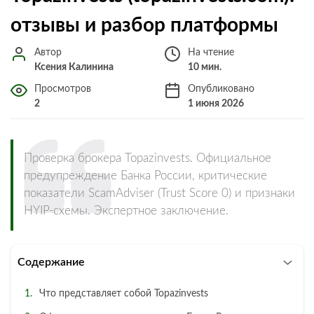
отзывы и разбор платформы
Автор
На чтение
Ксения Калинина
10 мин.
Просмотров
Опубликовано
2
1 июня 2026
Проверка брокера Topazinvests. Официальное
предупреждение Банка России, критические
показатели ScamAdviser (Trust Score 0) и признаки
HYIP-схемы. Экспертное заключение.
Содержание
Что представляет собой Topazinvests