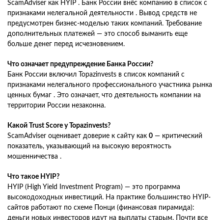
ScamAdviser как HYIP . Банк России внёс компанию в список с
признаками нелегальной деятельности . Вывод средств не
предусмотрен бизнес-моделью таких компаний. Требование
дополнительных платежей — это способ выманить еще
больше денег перед исчезновением.
Что означает предупреждение Банка России?
Банк России включил Topazinvests в список компаний с
признаками нелегального профессионального участника рынка
ценных бумаг . Это означает, что деятельность компании на
территории России незаконна.
Какой Trust Score у Topazinvests?
ScamAdviser оценивает доверие к сайту как
0
— критический
показатель, указывающий на высокую вероятность
мошенничества .
Что такое HYIP?
HYIP (High Yield Investment Program) — это программа
высокодоходных инвестиций. На практике большинство HYIP-
сайтов работают по схеме Понци (финансовая пирамида):
деньги новых инвесторов идут на выплаты старым. Почти все