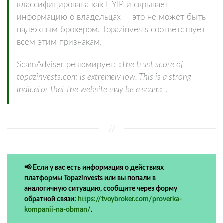
классифицирована как HYIP и скрывает
информацию о владельцах — это не может быть
надёжным брокером. Topazinvests соответствует
всем этим признакам.
ScamAdviser резюмирует:
«The trust score of
topazinvests.com is extremely low. This is a strong
indicator that the website may be a scam»
.
📢 Если у вас есть информация о действиях
платформы Topazinvests или вы попали в
аналогичную ситуацию, сообщите через форму
обратной связи:
https://tvoybroker.com/proverka-
kompanii-na-obman/
.