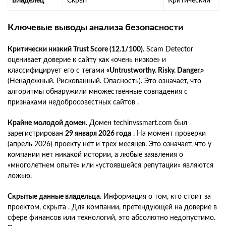
Владелец
Скрыт
Критический
Ключевые выводы анализа безопасности
Критически низкий Trust Score (12.1/100).
Scam Detector
оценивает доверие к сайту как «очень низкое» и
классифицирует его с тегами
«Untrustworthy. Risky. Danger.»
(Ненадежный. Рискованный. Опасность). Это означает, что
алгоритмы обнаружили множественные совпадения с
признаками недобросовестных сайтов .
Крайне молодой домен.
Домен techinvssmart.com был
зарегистрирован
29 января 2026 года
. На момент проверки
(апрель 2026) проекту нет и трех месяцев. Это означает, что у
компании нет никакой истории, а любые заявления о
«многолетнем опыте» или «устоявшейся репутации» являются
ложью.
Скрытые данные владельца.
Информация о том, кто стоит за
проектом, скрыта . Для компании, претендующей на доверие в
сфере финансов или технологий, это абсолютно недопустимо.