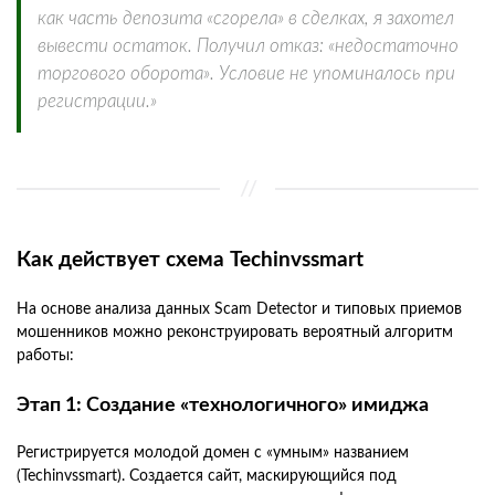
как часть депозита «сгорела» в сделках, я захотел
вывести остаток. Получил отказ: «недостаточно
торгового оборота». Условие не упоминалось при
регистрации.»
Как действует схема Techinvssmart
На основе анализа данных Scam Detector и типовых приемов
мошенников можно реконструировать вероятный алгоритм
работы:
Этап 1: Создание «технологичного» имиджа
Регистрируется молодой домен с «умным» названием
(Techinvssmart). Создается сайт, маскирующийся под