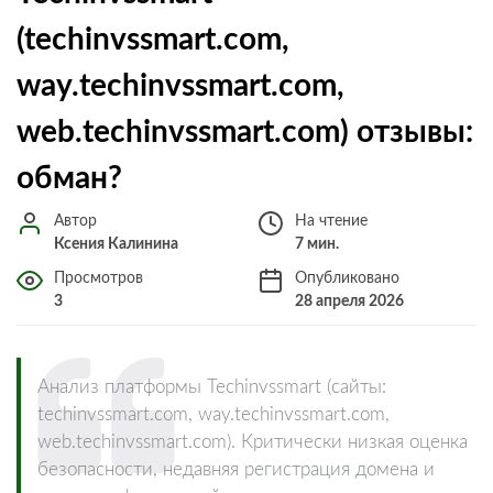
(techinvssmart.com,
way.techinvssmart.com,
web.techinvssmart.com) отзывы:
обман?
Автор
На чтение
Ксения Калинина
7 мин.
Просмотров
Опубликовано
3
28 апреля 2026
Анализ платформы Techinvssmart (сайты:
techinvssmart.com, way.techinvssmart.com,
web.techinvssmart.com). Критически низкая оценка
безопасности, недавняя регистрация домена и