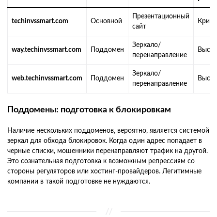
Презентационный
techinvssmart.com
Основной
Крити
сайт
Зеркало/
way.techinvssmart.com
Поддомен
Высо
перенаправление
Зеркало/
web.techinvssmart.com
Поддомен
Высо
перенаправление
Поддомены: подготовка к блокировкам
Наличие нескольких поддоменов, вероятно, является системой
зеркал для обхода блокировок. Когда один адрес попадает в
черные списки, мошенники перенаправляют трафик на другой.
Это сознательная подготовка к возможным репрессиям со
стороны регуляторов или хостинг-провайдеров. Легитимные
компании в такой подготовке не нуждаются.