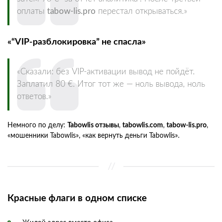
оплаты
tabow-lis.pro
перестал открываться.»
«“VIP-разблокировка” не спасла»
«Сказали: без VIP-активации вывод не пойдёт.
Заплатил 80 €. Итог тот же — ноль вывода, ноль
ответов.»
Немного по делу:
Tabowlis отзывы
,
tabowlis.com
,
tabow-lis.pro
,
«мошенники Tabowlis», «как вернуть деньги Tabowlis».
Красные флаги в одном списке