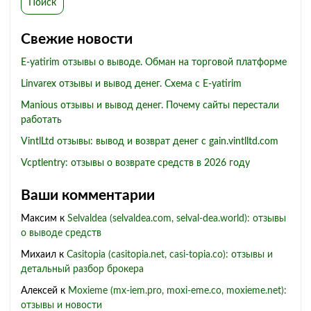
Поиск
Свежие новости
E-yatirim отзывы о выводе. Обман на торговой платформе
Linvarex отзывы и вывод денег. Схема с E-yatirim
Manious отзывы и вывод денег. Почему сайты перестали
работать
VintlLtd отзывы: вывод и возврат денег с gain.vintlltd.com
Vcptlentry: отзывы о возврате средств в 2026 году
Ваши комментарии
Максим
к
Selvaldea (selvaldea.com, selval-dea.world): отзывы
о выводе средств
Михаил
к
Casitopia (casitopia.net, casi-topia.co): отзывы и
детальный разбор брокера
Алексей
к
Moxieme (mx-iem.pro, moxi-eme.co, moxieme.net):
отзывы и новости