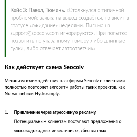
Кейс 3: Павел, Тюмень.
«Столкнулся с типичной
проблемой: заявка на вывод создаётся, но висит в
статусе «ожидание» неделями. Письма на
support@seocolv.com игнорируются. При попытке
позвонить по указанному номеру либо длинные
гудки, либо отвечает автоответчик».
Как действует схема Seocolv
Механизм взаимодействия платформы Seocolv с клиентами
полностью повторяет алгоритм работы таких проектов, как
Norvaninel или Hydrosimply.
Привлечение через агрессивную рекламу.
Потенциальным клиентам поступают предложения о
«высокодоходных инвестициях», «бесплатных