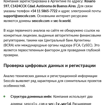
Компания зарегистрирована в Аргентине по адресу:
Rosario
597, C1424CCK Cdad. Autónoma de Buenos Aires
. Для связи
указаны телефон
+54 11 5865-7722
и адрес электронной почты
support@seocolv.com
. Основными интернет-ресурсами
являются домены
seocolv.com
и
sec-lv.world
.
В ходе первичного анализа на сайте не обнаружено ссылок на
конкретные лицензии, выданные авторитетными финансовыми
регуляторами, такими как Центральный банк Аргентины
(BCRA) или международные органы надзора (FCA, CySEC). Это
является первостепенным фактором для проведения глубокой
проверки.
Проверка цифровых данных и регистрации
Анализ технических данных и регистрационной информации
Seocolv выявляет ряд характерных для сомнительных проектов
особенностей.
Структура доменных имён
: Компания использует два
seocolv.com
sec-lv.world
домена:
и
. Расширение