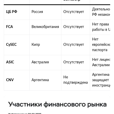
Деятельност
ЦБ РФ
Россия
Отсутствует
РФ незаконн
Нет права
FCA
Великобритания
Отсутствует
работы в UK
Нет
CySEC
Кипр
Отсутствует
европейског
паспорта
Нет лицензи
ASIC
Австралия
Отсутствует
Австралии
Аргентина н
Не
CNV
Аргентина
защищает
подтверждена
иностранцев