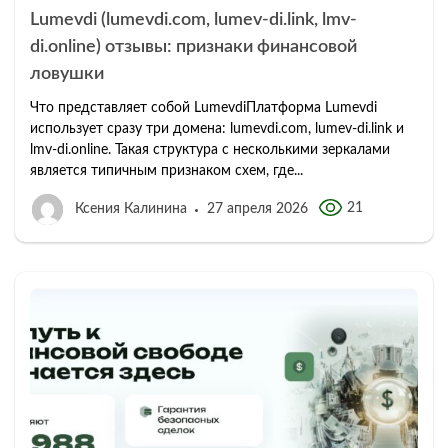
Lumevdi (lumevdi.com, lumev-di.link, lmv-
di.online) отзывы: признаки финансовой
ловушки
Что представляет собой LumevdiПлатформа Lumevdi
использует сразу три домена: lumevdi.com, lumev-di.link и
lmv-di.online. Такая структура с несколькими зеркалами
является типичным признаком схем, где...
21
Ксения Калинина
27 апреля 2026