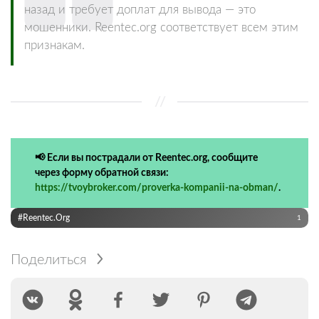
назад и требует доплат для вывода — это
мошенники. Reentec.org соответствует всем этим
признакам.
📢 Если вы пострадали от Reentec.org, сообщите
через форму обратной связи:
https://tvoybroker.com/proverka-kompanii-na-obman/
.
#Reentec.org
1
Поделиться