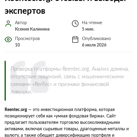
экспертов
Автор
На чтение
Ксения Калинина
5 мин.
Просмотров
Опубликовано
10
6 июля 2026
Проверка платформы Reentec.org. Анализ домена,
отсутствие лицензий, связь с мошенническими
схемами «RenTec» и признаки финансовой
ловушки.
Reentec.org
— это инвестиционная платформа, которая
позиционирует себя как «умная фондовая биржа». Сайт
предлагает пользователям торговлю высоколиквидными
активами, включая сырьевые товары, драгоценные металлы и
валюту, а также обещает диверсификацию портфеля и