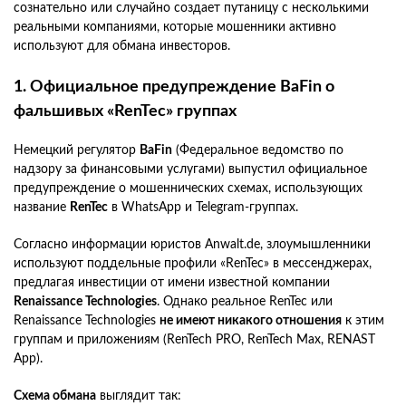
сознательно или случайно создает путаницу с несколькими
реальными компаниями, которые мошенники активно
используют для обмана инвесторов.
1. Официальное предупреждение BaFin о
фальшивых «RenTec» группах
Немецкий регулятор
BaFin
(Федеральное ведомство по
надзору за финансовыми услугами) выпустил официальное
предупреждение о мошеннических схемах, использующих
название
RenTec
в WhatsApp и Telegram-группах.
Согласно информации юристов Anwalt.de, злоумышленники
используют поддельные профили «RenTec» в мессенджерах,
предлагая инвестиции от имени известной компании
Renaissance Technologies
. Однако реальное RenTec или
Renaissance Technologies
не имеют никакого отношения
к этим
группам и приложениям (RenTech PRO, RenTech Max, RENAST
App).
Схема обмана
выглядит так: