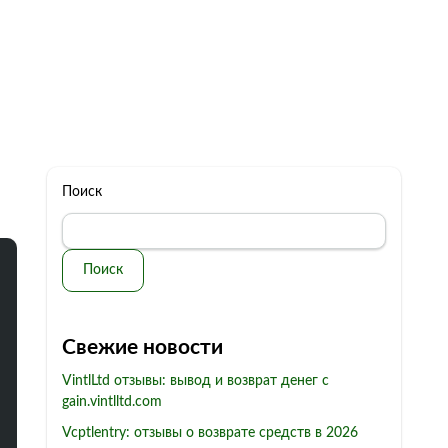
322 11 44
Бесплатная консультация
с: 10.00 - 19.00
обман
Контакты
Поиск
Поиск
Свежие новости
VintlLtd отзывы: вывод и возврат денег с
gain.vintlltd.com
Vcptlentry: отзывы о возврате средств в 2026