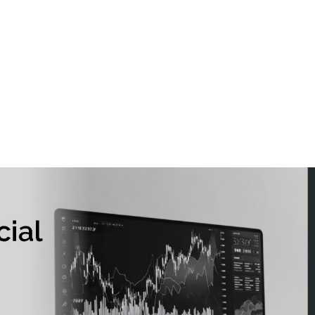
+7948 
г.Москва, Пресненская
набережная, 10, стр. 1
Пн - В
омпаний
Мошенники
Проверка компании на 