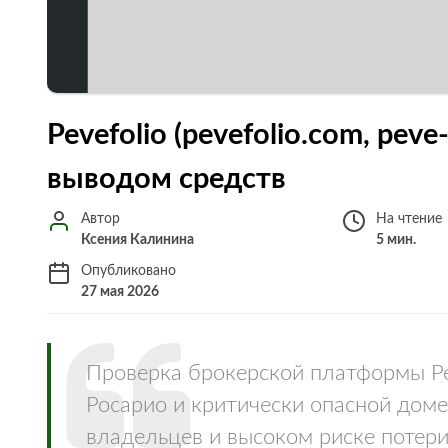
Pevefolio (pevefolio.com, peve-
выводом средств
Автор
На чтение
Ксения Калинина
5 мин.
Опубликовано
27 мая 2026
Проверка брокерской платформы Pev
Росарио и критически опасной доме
владельцев и высоком риске потери