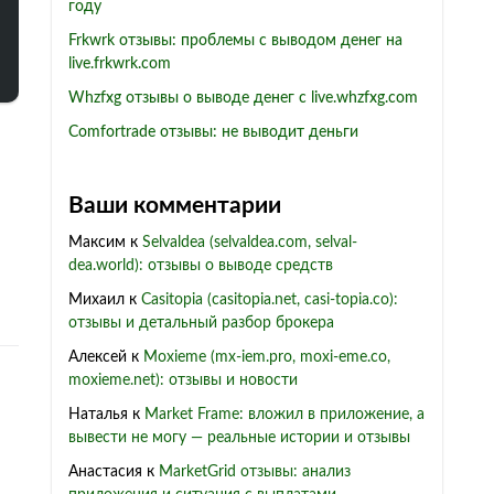
году
Frkwrk отзывы: проблемы с выводом денег на
live.frkwrk.com
Whzfxg отзывы о выводе денег с live.whzfxg.com
Comfortrade отзывы: не выводит деньги
Ваши комментарии
Максим
к
Selvaldea (selvaldea.com, selval-
dea.world): отзывы о выводе средств
Михаил
к
Casitopia (casitopia.net, casi-topia.co):
отзывы и детальный разбор брокера
Алексей
к
Moxieme (mx-iem.pro, moxi-eme.co,
moxieme.net): отзывы и новости
Наталья
к
Market Frame: вложил в приложение, а
вывести не могу — реальные истории и отзывы
Анастасия
к
MarketGrid отзывы: анализ