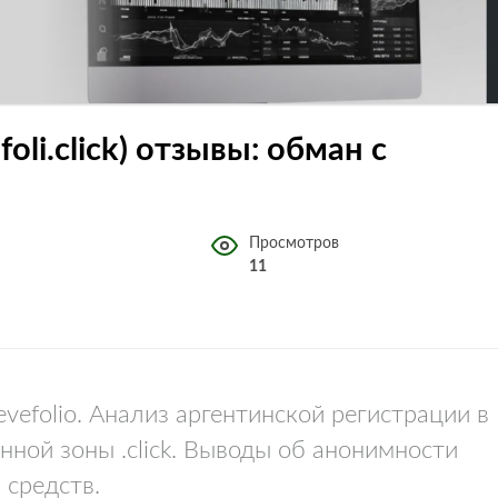
foli.click) отзывы: обман с
Просмотров
11
efolio. Анализ аргентинской регистрации в
нной зоны .click. Выводы об анонимности
 средств.