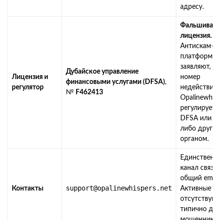
адресу.
Фальшивая
лицензия.
Антискам-
платформы 
заявляют, чт
Дубайское управление
Лицензия и
номер
финансовыми услугами (DFSA)
,
регулятор
недействите
№
F462413
Opalinewhisp
регулируетс
DFSA или к
либо други
органом.
Единственн
канал связи
общий email
support@opalinewhispers.net
Контакты
Активные с
отсутствуют
типично дл
мошенников