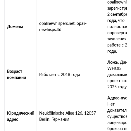
opalinewhisp
зарегистрир
2 сентября 
года
, что
opalinewhispers.net, opali-
Домены
полностью
newhisps.ltd
опровергает
заявления о
работе с 20
года.
Ложь.
Данн
WHOIS
Возраст
Работает с 2018 года
доказывают,
компании
проект созд
2025 году.
Адрес-пуст
Нет
доказательс
Юридический
Neuköllnische Allee 126, 12057
существова
адрес
Berlin, Германия
лицензиров
брокера по 