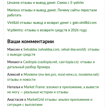
Linvarex отзывы и вывод денег. Схема с E-yatirim
Manious отзывы и вывод денег. Почему сайты перестали
работать
VintlLtd отзывы: вывод и возврат денег с gain.vintlltd.com
Vcptlentry: отзывы о возврате средств в 2026 году
Ваши комментарии
Максим
к
Selvaldea (selvaldea.com, selval-dea.world): отзывы
о выводе средств
Михаил
к
Casitopia (casitopia.net, casi-topia.co): отзывы и
детальный разбор брокера
Алексей
к
Moxieme (mx-iem.pro, moxi-eme.co, moxieme.net):
отзывы и новости
Наталья
к
Market Frame: вложил в приложение, а вывести
не могу — реальные истории и отзывы
Анастасия
к
MarketGrid отзывы: анализ приложения и
ситуация с выплатами