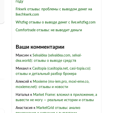
году
Frkwrk отзывы: проблемы с выводом денег на
live.frkwrk.com
Whzfxg отзывы о выводе денег с live.whzfxg.com
Comfortrade отзывы: не выводит деньги
Ваши комментарии
Максим
к
Selvaldea (selvaldea.com, selval-
dea.world): отзывы о выводе средств
Михаил
к
Casitopia (casitopia.net, casi-topia.co):
отзывы и детальный разбор брокера
Алексей
к
Moxieme (mx-iem.pro, moxi-eme.co,
moxieme.net): отзывы и новости
Наталья
к
Market Frame: вложил в приложение, а
вывести не могу — реальные истории и отзывы
Анастасия
к
MarketGrid отзывы: анализ