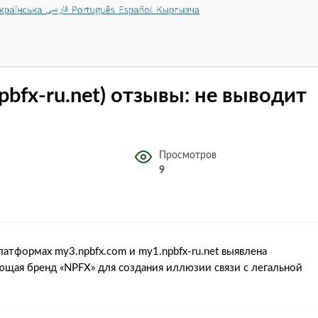
pbfx-ru.net) отзывы: не выводит
Просмотров
9
латформах my3.npbfx.com и my1.npbfx-ru.net выявлена
ющая бренд «NPFX» для создания иллюзии связи с легальной