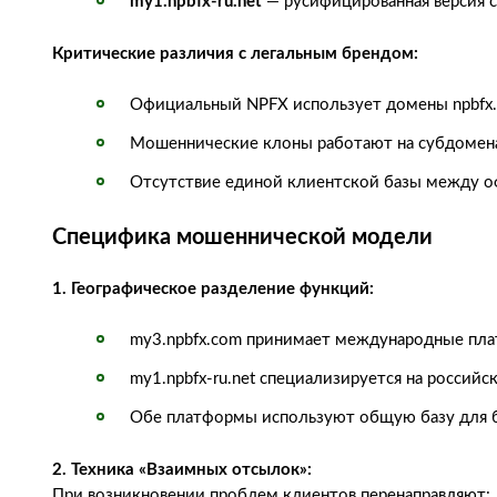
my1.npbfx-ru.net
— русифицированная версия 
Критические различия с легальным брендом:
Официальный NPFX использует домены npbfx.
Мошеннические клоны работают на субдомен
Отсутствие единой клиентской базы между 
Специфика мошеннической модели
1. Географическое разделение функций:
my3.npbfx.com принимает международные пл
my1.npbfx-ru.net специализируется на российс
Обе платформы используют общую базу для бл
2. Техника «Взаимных отсылок»:
При возникновении проблем клиентов перенаправляют: