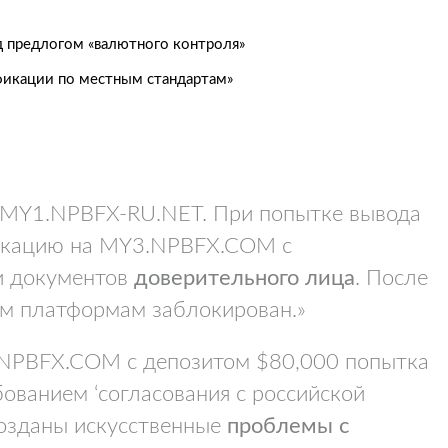
д предлогом «валютного контроля»
фикации по местным стандартам»
з MY1.NPBFX-RU.NET. При попытке вывода
фикацию на MY3.NPBFX.COM с
 документов
доверительного лица
. После
им платформам заблокирован.»
.NPBFX.COM с депозитом $80,000 попытка
ованием ‘согласования с российской
созданы искусственные
проблемы с