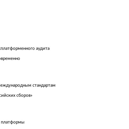
жплатформенного аудита
овременно
еждународным стандартам
сийских сборов»
й платформы