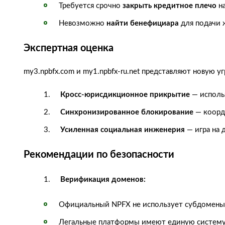
Требуется срочно
закрыть кредитное плечо
на
Невозможно
найти бенефициара
для подачи
Экспертная оценка
my3.npbfx.com и my1.npbfx-ru.net представляют новую у
Кросс-юрисдикционное прикрытие
— исполь
Синхронизированное блокирование
— коорд
Усиленная социальная инженерия
— игра на 
Рекомендации по безопасности
Верификация доменов:
Официальный NPFX не использует субдомены 
Легальные платформы имеют единую систему