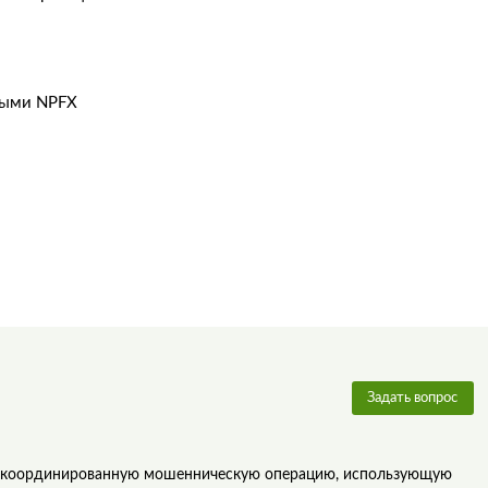
ными NPFX
Задать вопрос
й скоординированную мошенническую операцию, использующую