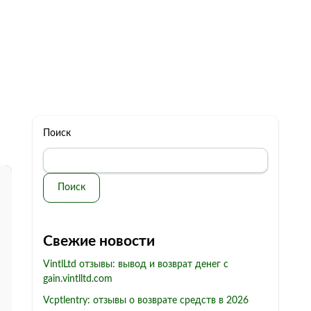
322 11 44
Бесплатная консультация
с: 10.00 - 19.00
обман
Контакты
Поиск
Поиск
Свежие новости
VintlLtd отзывы: вывод и возврат денег с
gain.vintlltd.com
Vcptlentry: отзывы о возврате средств в 2026