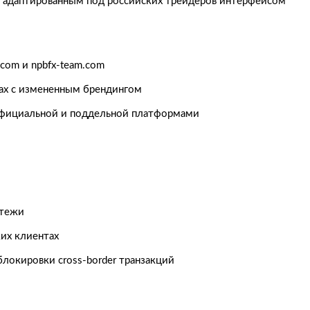
с адаптированным под российских трейдеров интерфейсом
com и npbfx-team.com
ах с измененным брендингом
официальной и поддельной платформами
атежи
ких клиентах
окировки cross-border транзакций