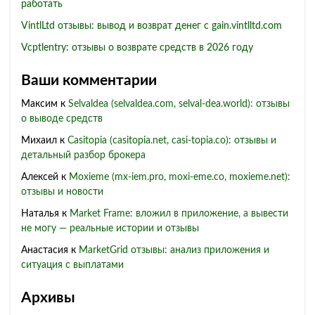
работать
VintlLtd отзывы: вывод и возврат денег с gain.vintlltd.com
Vcptlentry: отзывы о возврате средств в 2026 году
Ваши комментарии
Максим
к
Selvaldea (selvaldea.com, selval-dea.world): отзывы
о выводе средств
Михаил
к
Casitopia (casitopia.net, casi-topia.co): отзывы и
детальный разбор брокера
Алексей
к
Moxieme (mx-iem.pro, moxi-eme.co, moxieme.net):
отзывы и новости
Наталья
к
Market Frame: вложил в приложение, а вывести
не могу — реальные истории и отзывы
Анастасия
к
MarketGrid отзывы: анализ приложения и
ситуация с выплатами
Архивы