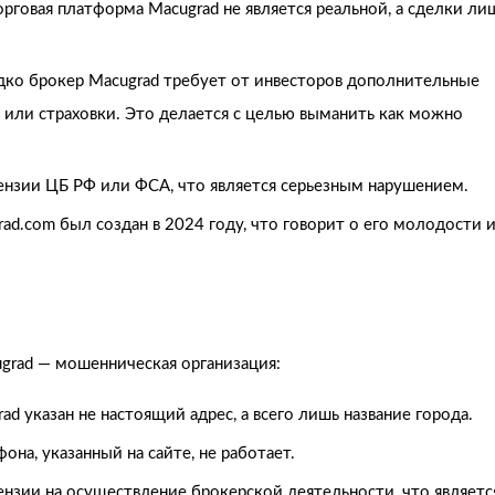
орговая платформа Macugrad не является реальной, а сделки ли
едко брокер Macugrad требует от инвесторов дополнительные
 или страховки. Это делается с целью выманить как можно
цензии ЦБ РФ или ФСА, что является серьезным нарушением.
rad.com был создан в 2024 году, что говорит о его молодости 
ugrad — мошенническая организация:
rad указан не настоящий адрес, а всего лишь название города.
фона, указанный на сайте, не работает.
ензии на осуществление брокерской деятельности, что являетс