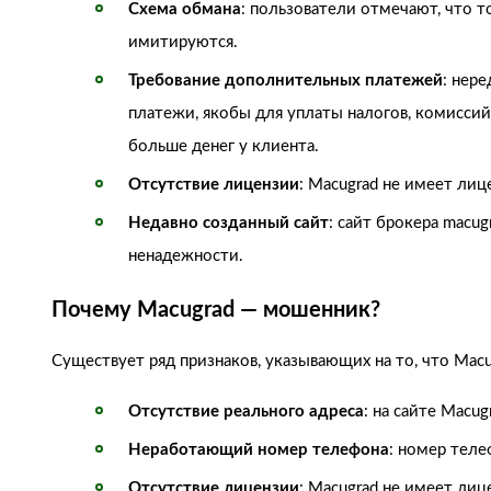
Схема обмана
: пользователи отмечают, что т
имитируются.
Требование дополнительных платежей
: нер
платежи, якобы для уплаты налогов, комиссий
больше денег у клиента.
Отсутствие лицензии
: Macugrad не имеет ли
Недавно созданный сайт
: сайт брокера macug
ненадежности.
Почему Macugrad — мошенник?
Существует ряд признаков, указывающих на то, что Mac
Отсутствие реального адреса
: на сайте Macug
Неработающий номер телефона
: номер теле
Отсутствие лицензии
: Macugrad не имеет лиц