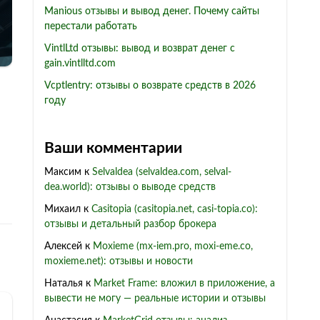
Manious отзывы и вывод денег. Почему сайты
перестали работать
VintlLtd отзывы: вывод и возврат денег с
gain.vintlltd.com
Vcptlentry: отзывы о возврате средств в 2026
году
Ваши комментарии
Максим
к
Selvaldea (selvaldea.com, selval-
dea.world): отзывы о выводе средств
Михаил
к
Casitopia (casitopia.net, casi-topia.co):
отзывы и детальный разбор брокера
Алексей
к
Moxieme (mx-iem.pro, moxi-eme.co,
moxieme.net): отзывы и новости
Наталья
к
Market Frame: вложил в приложение, а
вывести не могу — реальные истории и отзывы