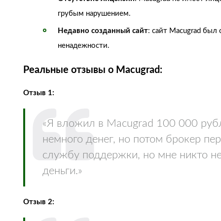
грубым нарушением.
Недавно созданный сайт
: сайт Macugrad был
ненадежности.
Реальные отзывы о Macugrad:
Отзыв 1:
«Я вложил в Macugrad 100 000 рубл
немного денег, но потом брокер пе
службу поддержки, но мне никто не 
деньги.»
Отзыв 2: