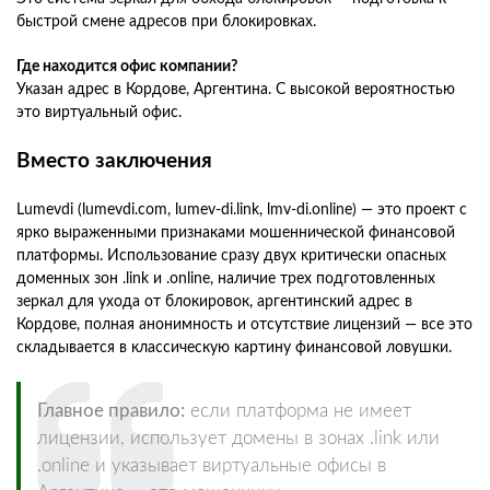
быстрой смене адресов при блокировках.
Где находится офис компании?
Указан адрес в Кордове, Аргентина. С высокой вероятностью
это виртуальный офис.
Вместо заключения
Lumevdi (lumevdi.com, lumev-di.link, lmv-di.online) — это проект с
ярко выраженными признаками мошеннической финансовой
платформы. Использование сразу двух критически опасных
доменных зон .link и .online, наличие трех подготовленных
зеркал для ухода от блокировок, аргентинский адрес в
Кордове, полная анонимность и отсутствие лицензий — все это
складывается в классическую картину финансовой ловушки.
Главное правило:
если платформа не имеет
лицензии, использует домены в зонах .link или
.online и указывает виртуальные офисы в