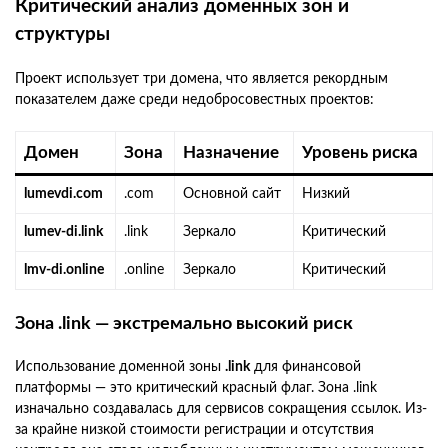
Критический анализ доменных зон и
структуры
Проект использует три домена, что является рекордным
показателем даже среди недобросовестных проектов:
Домен
Зона
Назначение
Уровень риска
lumevdi.com
.com
Основной сайт
Низкий
lumev-di.link
.link
Зеркало
Критический
lmv-di.online
.online
Зеркало
Критический
Зона .link — экстремально высокий риск
Использование доменной зоны
.link
для финансовой
платформы — это критический красный флаг. Зона .link
изначально создавалась для сервисов сокращения ссылок. Из-
за крайне низкой стоимости регистрации и отсутствия