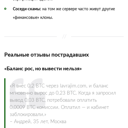
Соседи‑скамы:
на том же сервере часто живут другие
«финансовые» клоны.
Реальные отзывы пострадавших
«Баланс рос, но вывести нельзя»
«Я внёс 0,2 BTC через lavrajim.com, и баланс
мгновенно вырос до 0,23 BTC. Когда я запросил
вывод 0,03 BTC, потребовали оплатить
0,0009 BTC комиссии. Оплатил — и кабинет
заблокировали.»
– Андрей, 35 лет, Москва