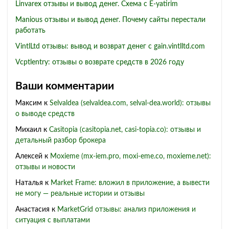
Linvarex отзывы и вывод денег. Схема с E-yatirim
Manious отзывы и вывод денег. Почему сайты перестали
работать
VintlLtd отзывы: вывод и возврат денег с gain.vintlltd.com
Vcptlentry: отзывы о возврате средств в 2026 году
Ваши комментарии
Максим
к
Selvaldea (selvaldea.com, selval-dea.world): отзывы
о выводе средств
Михаил
к
Casitopia (casitopia.net, casi-topia.co): отзывы и
детальный разбор брокера
Алексей
к
Moxieme (mx-iem.pro, moxi-eme.co, moxieme.net):
отзывы и новости
Наталья
к
Market Frame: вложил в приложение, а вывести
не могу — реальные истории и отзывы
Анастасия
к
MarketGrid отзывы: анализ приложения и
ситуация с выплатами