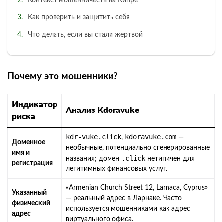
Контекст мошенничеств на Кипре
Как проверить и защитить себя
Что делать, если вы стали жертвой
Почему это мошенники?
Индикатор
Анализ Kdoravuke
риска
kdr-vuke.click
kdoravuke.com
,
—
Доменное
необычные, потенциально сгенерированные
имя и
.click
названия; домен
нетипичен для
регистрация
легитимных финансовых услуг.
«Armenian Church Street 12, Larnaca, Cyprus»
Указанный
— реальный адрес в Ларнаке. Часто
физический
используется мошенниками как адрес
адрес
виртуального офиса.