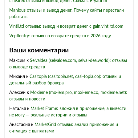
Linvarex отзывы и вывод денег. Схема с E-yatirim
Manious отзывы и вывод денег. Почему сайты перестали
работать
VintlLtd отзывы: вывод и возврат денег с gain.vintlltd.com
Vcptlentry: отзывы о возврате средств в 2026 году
Ваши комментарии
Максим
к
Selvaldea (selvaldea.com, selval-dea.world): отзывы
о выводе средств
Михаил
к
Casitopia (casitopia.net, casi-topia.co): отзывы и
детальный разбор брокера
Алексей
к
Moxieme (mx-iem.pro, moxi-eme.co, moxieme.net):
отзывы и новости
Наталья
к
Market Frame: вложил в приложение, а вывести
не могу — реальные истории и отзывы
Анастасия
к
MarketGrid отзывы: анализ приложения и
ситуация с выплатами