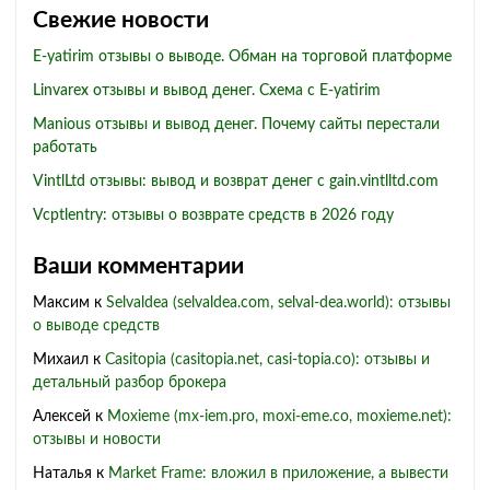
Свежие новости
E-yatirim отзывы о выводе. Обман на торговой платформе
Linvarex отзывы и вывод денег. Схема с E-yatirim
Manious отзывы и вывод денег. Почему сайты перестали
работать
VintlLtd отзывы: вывод и возврат денег с gain.vintlltd.com
Vcptlentry: отзывы о возврате средств в 2026 году
Ваши комментарии
Максим
к
Selvaldea (selvaldea.com, selval-dea.world): отзывы
о выводе средств
Михаил
к
Casitopia (casitopia.net, casi-topia.co): отзывы и
детальный разбор брокера
Алексей
к
Moxieme (mx-iem.pro, moxi-eme.co, moxieme.net):
отзывы и новости
Наталья
к
Market Frame: вложил в приложение, а вывести