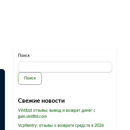
322 11 44
Бесплатная консультация
с: 10.00 - 19.00
обман
Контакты
Поиск
Поиск
Свежие новости
VintlLtd отзывы: вывод и возврат денег с
gain.vintlltd.com
Vcptlentry: отзывы о возврате средств в 2026