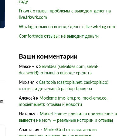
году
Frkwrk отзывы: проблемы с выводом денег на
live.frkwrk.com
Whzfxg отзывы о выводе денег с live.whzfxg.com
Comfortrade отзывы: не выводит деньги
Ваши комментарии
Максим
к
Selvaldea (selvaldea.com, selval-
dea.world): отзывы о выводе средств
Михаил
к
Casitopia (casitopia.net, casi-topia.co):
отзывы и детальный разбор брокера
Алексей
к
Moxieme (mx-iem.pro, moxi-eme.co,
их
moxieme.net): отзывы и новости
Наталья
к
Market Frame: вложил в приложение, а
вывести не могу — реальные истории и отзывы
Анастасия
к
MarketGrid отзывы: анализ