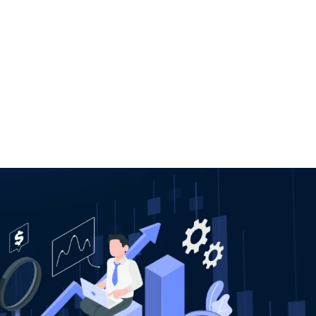
+7948 
г.Москва, Пресненская
набережная, 10, стр. 1
Пн - В
омпаний
Мошенники
Проверка компании на 