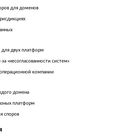
оров для доменов
рисдикциях
данных
о для двух платформ
за «несогласованности систем»
 операционной компании
ждого домена
азных платформ
я споров
я