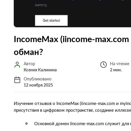
IncomeMax (iincome-max.com
обман?
Автор
На чтение
Ксения Калинина
2 мин.
Опубликовано
12 ноября 2025
Изучение отзывов о IncomeMax (iincome-max.com и myin
присутствия в цифровом пространстве, создание иллюз
Основной домен iincome-max.com служит для 