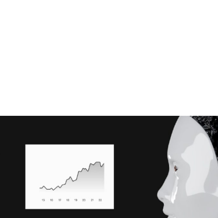
+7948 
г.Москва, Пресненская
набережная, 10, стр. 1
Пн - В
омпаний
Мошенники
Проверка компании на 