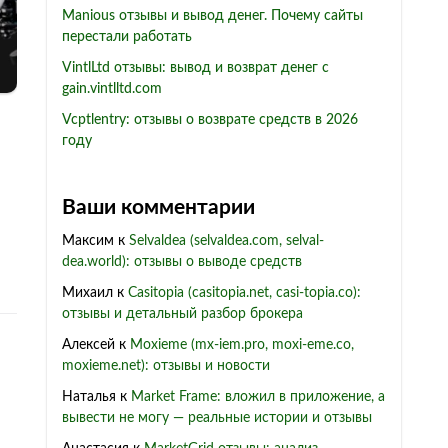
Manious отзывы и вывод денег. Почему сайты
перестали работать
VintlLtd отзывы: вывод и возврат денег с
gain.vintlltd.com
Vcptlentry: отзывы о возврате средств в 2026
году
Ваши комментарии
Максим
к
Selvaldea (selvaldea.com, selval-
dea.world): отзывы о выводе средств
Михаил
к
Casitopia (casitopia.net, casi-topia.co):
отзывы и детальный разбор брокера
Алексей
к
Moxieme (mx-iem.pro, moxi-eme.co,
moxieme.net): отзывы и новости
Наталья
к
Market Frame: вложил в приложение, а
вывести не могу — реальные истории и отзывы