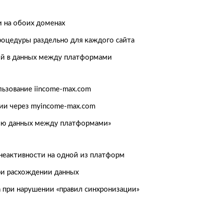
 на обоих доменах
оцедуры раздельно для каждого сайта
ий в данных между платформами
льзование iincome-max.com
ии через myincome-max.com
ию данных между платформами»
неактивности на одной из платформ
ри расхождении данных
 при нарушении «правил синхронизации»