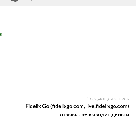
а
Следующая запись
Fidelix Go (fidelixgo.com, live.fidelixgo.com)
отзывы: не выводит деньги