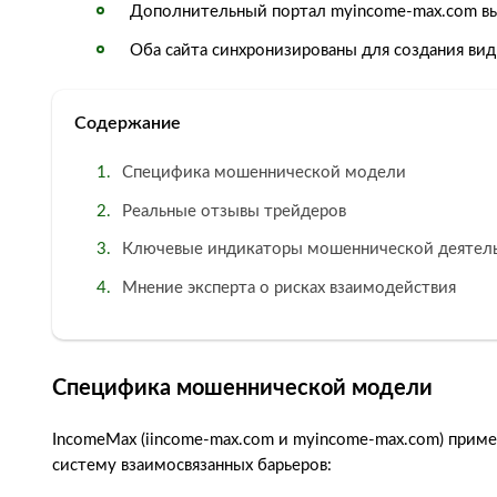
Дополнительный портал myincome-max.com в
Оба сайта синхронизированы для создания ви
Содержание
Специфика мошеннической модели
Реальные отзывы трейдеров
Ключевые индикаторы мошеннической деятел
Мнение эксперта о рисках взаимодействия
Специфика мошеннической модели
IncomeMax (iincome-max.com и myincome-max.com) прим
систему взаимосвязанных барьеров: