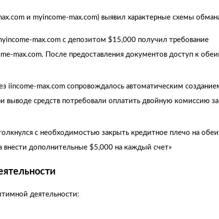
max.com и myincome-max.com) выявил характерные схемы обман
 myincome-max.com с депозитом $15,000 получил требование
me-max.com. После предоставления документов доступ к обе
ерез iincome-max.com сопровождалось автоматическим создание
и выводе средств потребовали оплатить двойную комиссию за
столкнулся с необходимостью закрыть кредитное плечо на обеи
 внести дополнительные $5,000 на каждый счет»
еятельности
тимной деятельности: