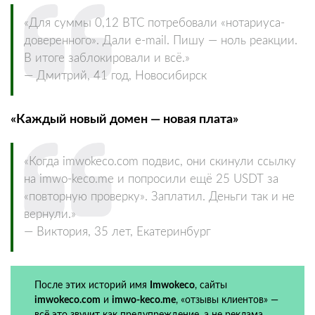
«Для суммы 0,12 BTC потребовали «нотариуса-
доверенного». Дали e-mail. Пишу — ноль реакции.
В итоге заблокировали и всё.»
— Дмитрий, 41 год, Новосибирск
«Каждый новый домен — новая плата»
«Когда imwokeco.com подвис, они скинули ссылку
на imwo-keco.me и попросили ещё 25 USDT за
«повторную проверку». Заплатил. Деньги так и не
вернули.»
— Виктория, 35 лет, Екатеринбург
После этих историй имя
Imwokeco
, сайты
imwokeco.com
и
imwo-keco.me
, «отзывы клиентов» —
всё это звучит как предупреждение, а не реклама.