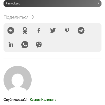
#Imwokeco
1
Поделиться
Опубликовал(а)
Ксения Калинина