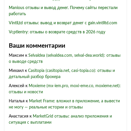
Manious отзывы и вывод денег. Почему сайты перестали
работать
VintlLtd отзывы: вывод и возврат денег с gain.vintlltd.com
Vcptlentry: отзывы о возврате средств в 2026 году
Ваши комментарии
Максим
к
Selvaldea (selvaldea.com, selval-dea.world): отзывы
о выводе средств
Михаил
к
Casitopia (casitopia.net, casi-topia.co): отзывы и
детальный разбор брокера
Алексей
к
Moxieme (mx-iem.pro, moxi-eme.co, moxieme.net):
отзывы и новости
Наталья
к
Market Frame: вложил в приложение, а вывести
не могу — реальные истории и отзывы
Анастасия
к
MarketGrid отзывы: анализ приложения и
ситуация с выплатами