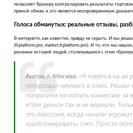
позволяет брокеру контролировать результаты торговли
прямой обман, и это является неопровержимым доказа
Голоса обманутых: реальные отзывы, ра
В интернете, как известно, правду не скрыть. И мы решил
(fcplatform.pro, market.fcplatform.pro). И то, что мы н
реальных
историй людей, столкнувшихся с этим «брокер
Антон, г. Москва:
«Я повёлся на их 
поторговал немного в плюс. Решил 
попросили заплатить комиссию за в
итоге деньги так и не вернули. Тол
это лохотрон, когда начали угрожат
«разблокировать» счет. Просто поте