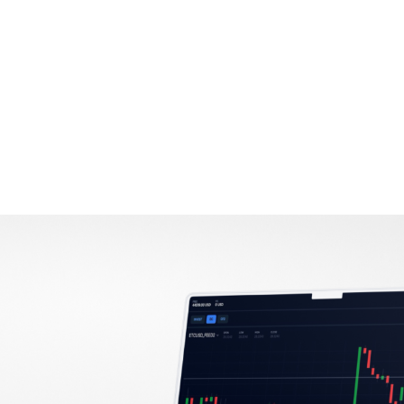
+7948 
г.Москва, Пресненская
набережная, 10, стр. 1
Пн - В
омпаний
Мошенники
Проверка компании на 