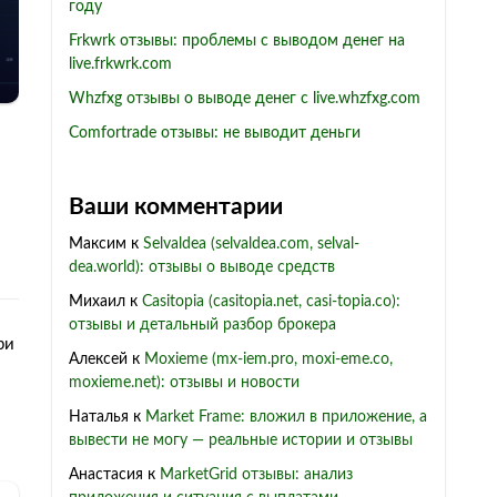
году
Frkwrk отзывы: проблемы с выводом денег на
live.frkwrk.com
Whzfxg отзывы о выводе денег с live.whzfxg.com
Comfortrade отзывы: не выводит деньги
Ваши комментарии
Максим
к
Selvaldea (selvaldea.com, selval-
dea.world): отзывы о выводе средств
Михаил
к
Casitopia (casitopia.net, casi-topia.co):
отзывы и детальный разбор брокера
ри
Алексей
к
Moxieme (mx-iem.pro, moxi-eme.co,
moxieme.net): отзывы и новости
Наталья
к
Market Frame: вложил в приложение, а
вывести не могу — реальные истории и отзывы
Анастасия
к
MarketGrid отзывы: анализ