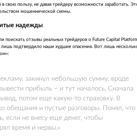
 в свою пользу, не давая трейдеру возможности заработать. Эт
тельством мошеннической схемы.
збитые надежды
и поискать отзывы реальных трейдеров о Future Capital Platfor
ашли, лишь подтвердило наши худшие опасения. Вот лишь нескольк
ом»:
рекламу, закинул небольшую сумму, вроде
вывести прибыль – и тут началось. Сначала
ывод, потом еще какую-то страховку. В
ько обещания и пустые разговоры. Понял, что
ь, если не внесу еще денег, чтобы
рял время и нервы.»