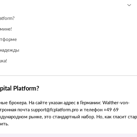
atform?
омине!
атформе
е надежды
шка!
ital Platform?
ые брокера. На сайте указан адрес в Германии: Walther-von-
ектронная почта support@fcplatform.pro и телефон +49 69
народном рынке, это стандартный набор. Но, как гласит стар
ить.