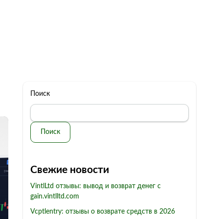
322 11 44
Бесплатная консультация
с: 10.00 - 19.00
обман
Контакты
Поиск
Поиск
Свежие новости
VintlLtd отзывы: вывод и возврат денег с
gain.vintlltd.com
Vcptlentry: отзывы о возврате средств в 2026