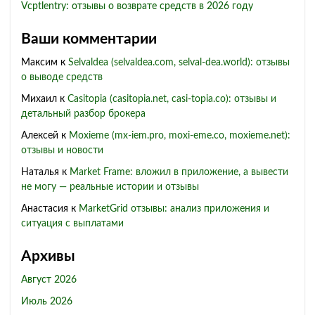
Vcptlentry: отзывы о возврате средств в 2026 году
Ваши комментарии
Максим
к
Selvaldea (selvaldea.com, selval-dea.world): отзывы
о выводе средств
Михаил
к
Casitopia (casitopia.net, casi-topia.co): отзывы и
детальный разбор брокера
Алексей
к
Moxieme (mx-iem.pro, moxi-eme.co, moxieme.net):
отзывы и новости
Наталья
к
Market Frame: вложил в приложение, а вывести
не могу — реальные истории и отзывы
Анастасия
к
MarketGrid отзывы: анализ приложения и
ситуация с выплатами
Архивы
Август 2026
Июль 2026