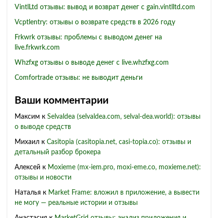
VintlLtd отзывы: вывод и возврат денег с gain.vintlltd.com
Vcptlentry: отзывы о возврате средств в 2026 году
Frkwrk отзывы: проблемы с выводом денег на
live.frkwrk.com
Whzfxg отзывы о выводе денег с live.whzfxg.com
Comfortrade отзывы: не выводит деньги
Ваши комментарии
Максим
к
Selvaldea (selvaldea.com, selval-dea.world): отзывы
о выводе средств
Михаил
к
Casitopia (casitopia.net, casi-topia.co): отзывы и
детальный разбор брокера
Алексей
к
Moxieme (mx-iem.pro, moxi-eme.co, moxieme.net):
отзывы и новости
Наталья
к
Market Frame: вложил в приложение, а вывести
не могу — реальные истории и отзывы