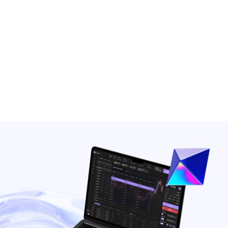
+7948 
г.Москва, Пресненская
набережная, 10, стр. 1
Пн - В
омпаний
Мошенники
Проверка компании на 