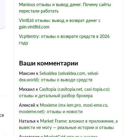
Manious отзывы и вывод денег. Почему сайты
перестали работать
VintlLtd отзывы: вывод и возврат денег с
gain.vintlltd.com
Vcptlentry: отзывы о возврате средств в 2026
году
Ваши комментарии
Максим
к
Selvaldea (selvaldea.com, selval-
dea.world): отзывы о выводе средств
Михаил
к
Casitopia (casitopia.net, casi-topia.co):
отзывы и детальный разбор брокера
Алексей
к
Moxieme (mx-iem.pro, moxi-eme.co,
moxieme.net): отзывы и новости
ся
Наталья
к
Market Frame: вложил в приложение, а
вывести не могу — реальные истории и отзывы