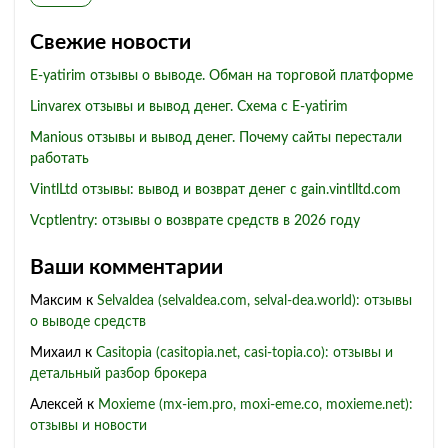
Свежие новости
E-yatirim отзывы о выводе. Обман на торговой платформе
Linvarex отзывы и вывод денег. Схема с E-yatirim
Manious отзывы и вывод денег. Почему сайты перестали
работать
VintlLtd отзывы: вывод и возврат денег с gain.vintlltd.com
Vcptlentry: отзывы о возврате средств в 2026 году
Ваши комментарии
Максим
к
Selvaldea (selvaldea.com, selval-dea.world): отзывы
о выводе средств
Михаил
к
Casitopia (casitopia.net, casi-topia.co): отзывы и
детальный разбор брокера
Алексей
к
Moxieme (mx-iem.pro, moxi-eme.co, moxieme.net):
отзывы и новости