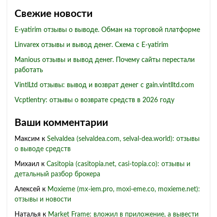
Свежие новости
E-yatirim отзывы о выводе. Обман на торговой платформе
Linvarex отзывы и вывод денег. Схема с E-yatirim
Manious отзывы и вывод денег. Почему сайты перестали
работать
VintlLtd отзывы: вывод и возврат денег с gain.vintlltd.com
Vcptlentry: отзывы о возврате средств в 2026 году
Ваши комментарии
Максим
к
Selvaldea (selvaldea.com, selval-dea.world): отзывы
о выводе средств
Михаил
к
Casitopia (casitopia.net, casi-topia.co): отзывы и
детальный разбор брокера
Алексей
к
Moxieme (mx-iem.pro, moxi-eme.co, moxieme.net):
отзывы и новости
Наталья
к
Market Frame: вложил в приложение, а вывести