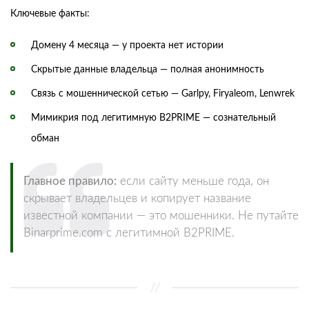
Ключевые факты:
Домену 4 месяца — у проекта нет истории
Скрытые данные владельца — полная анонимность
Связь с мошеннической сетью — Garlpy, Firyaleom, Lenwrek
Мимикрия под легитимную B2PRIME — сознательный
обман
Главное правило:
если сайту меньше года, он
скрывает владельцев и копирует название
известной компании — это мошенники. Не путайте
Binarprime.com с легитимной B2PRIME.