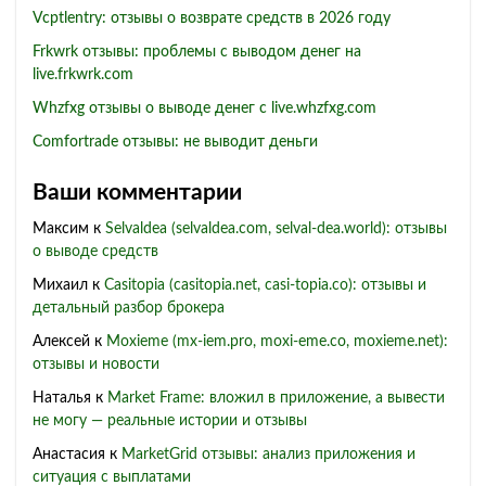
Vcptlentry: отзывы о возврате средств в 2026 году
Frkwrk отзывы: проблемы с выводом денег на
live.frkwrk.com
Whzfxg отзывы о выводе денег с live.whzfxg.com
Comfortrade отзывы: не выводит деньги
Ваши комментарии
Максим
к
Selvaldea (selvaldea.com, selval-dea.world): отзывы
о выводе средств
Михаил
к
Casitopia (casitopia.net, casi-topia.co): отзывы и
детальный разбор брокера
Алексей
к
Moxieme (mx-iem.pro, moxi-eme.co, moxieme.net):
отзывы и новости
Наталья
к
Market Frame: вложил в приложение, а вывести
не могу — реальные истории и отзывы
Анастасия
к
MarketGrid отзывы: анализ приложения и
ситуация с выплатами