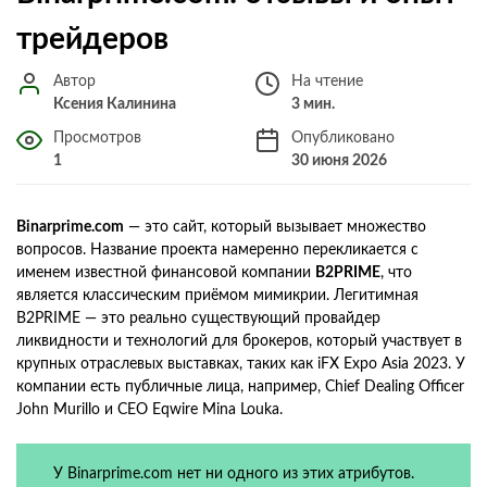
трейдеров
Автор
На чтение
Ксения Калинина
3 мин.
Просмотров
Опубликовано
1
30 июня 2026
Binarprime.com
— это сайт, который вызывает множество
вопросов. Название проекта намеренно перекликается с
именем известной финансовой компании
B2PRIME
, что
является классическим приёмом мимикрии. Легитимная
B2PRIME — это реально существующий провайдер
ликвидности и технологий для брокеров, который участвует в
крупных отраслевых выставках, таких как iFX Expo Asia 2023. У
компании есть публичные лица, например, Chief Dealing Officer
John Murillo и CEO Eqwire Mina Louka.
У Binarprime.com нет ни одного из этих атрибутов.