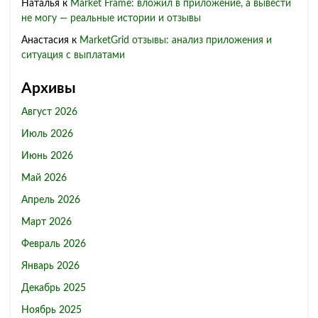
Наталья
к
Market Frame: вложил в приложение, а вывести
не могу — реальные истории и отзывы
Анастасия
к
MarketGrid отзывы: анализ приложения и
ситуация с выплатами
Архивы
Август 2026
Июль 2026
Июнь 2026
Май 2026
Апрель 2026
Март 2026
Февраль 2026
Январь 2026
Декабрь 2025
Ноябрь 2025