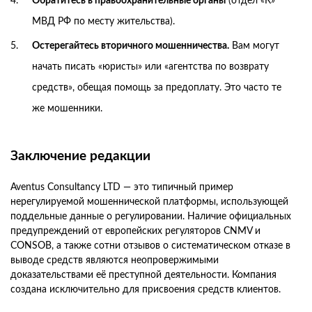
Обратитесь в правоохранительные органы
(отдел «К»
МВД РФ по месту жительства).
Остерегайтесь вторичного мошенничества.
Вам могут
начать писать «юристы» или «агентства по возврату
средств», обещая помощь за предоплату. Это часто те
же мошенники.
Заключение редакции
Aventus Consultancy LTD — это типичный пример
нерегулируемой мошеннической платформы, использующей
поддельные данные о регулировании. Наличие официальных
предупреждений от европейских регуляторов CNMV и
CONSOB, а также сотни отзывов о систематическом отказе в
выводе средств являются неопровержимыми
доказательствами её преступной деятельности. Компания
создана исключительно для присвоения средств клиентов.