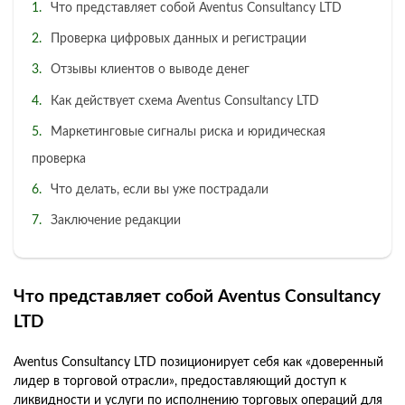
Что представляет собой Aventus Consultancy LTD
Проверка цифровых данных и регистрации
Отзывы клиентов о выводе денег
Как действует схема Aventus Consultancy LTD
Маркетинговые сигналы риска и юридическая
проверка
Что делать, если вы уже пострадали
Заключение редакции
Что представляет собой Aventus Consultancy
LTD
Aventus Consultancy LTD позиционирует себя как «доверенный
лидер в торговой отрасли», предоставляющий доступ к
ликвидности и услуги по исполнению торговых операций для