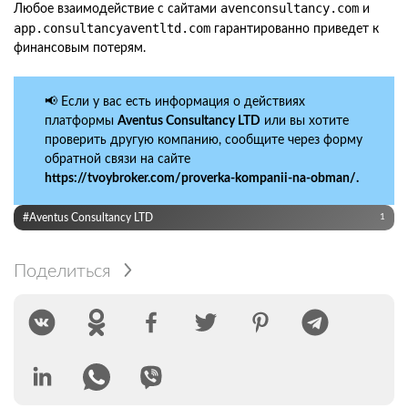
avenconsultancy.com
Любое взаимодействие с сайтами
и
app.consultancyaventltd.com
гарантированно приведет к
финансовым потерям.
📢 Если у вас есть информация о действиях
платформы
Aventus Consultancy LTD
или вы хотите
проверить другую компанию, сообщите через форму
обратной связи на сайте
https://tvoybroker.com/proverka-kompanii-na-obman/.
#Aventus Consultancy LTD
1
Поделиться