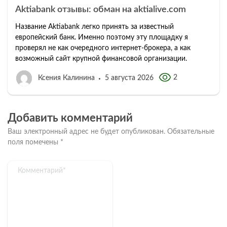
Aktiabank отзывы: обман на aktialive.com
Название Aktiabank легко принять за известный
европейский банк. Именно поэтому эту площадку я
проверял не как очередного интернет-брокера, а как
возможный сайт крупной финансовой организации.
2
Ксения Калинина
5 августа 2026
Добавить комментарий
Ваш электронный адрес не будет опубликован.
Обязательные
поля помечены
*