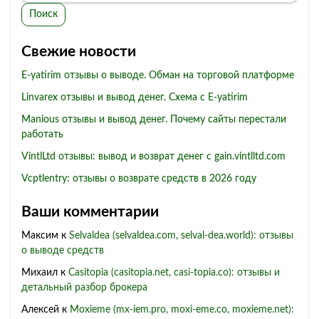
Поиск
Свежие новости
E-yatirim отзывы о выводе. Обман на торговой платформе
Linvarex отзывы и вывод денег. Схема с E-yatirim
Manious отзывы и вывод денег. Почему сайты перестали
работать
VintlLtd отзывы: вывод и возврат денег с gain.vintlltd.com
Vcptlentry: отзывы о возврате средств в 2026 году
Ваши комментарии
Максим
к
Selvaldea (selvaldea.com, selval-dea.world): отзывы
о выводе средств
Михаил
к
Casitopia (casitopia.net, casi-topia.co): отзывы и
детальный разбор брокера
Алексей
к
Moxieme (mx-iem.pro, moxi-eme.co, moxieme.net):