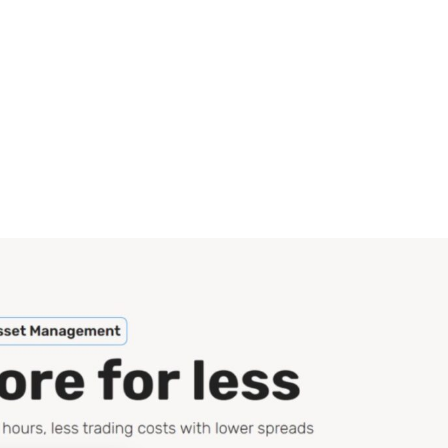
+7948 
г.Москва, Пресненская
набережная, 10, стр. 1
Пн - В
омпаний
Мошенники
Проверка компании на 