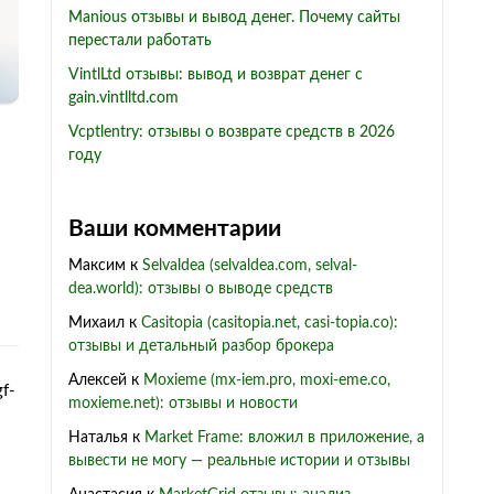
Manious отзывы и вывод денег. Почему сайты
перестали работать
VintlLtd отзывы: вывод и возврат денег с
gain.vintlltd.com
Vcptlentry: отзывы о возврате средств в 2026
году
Ваши комментарии
Максим
к
Selvaldea (selvaldea.com, selval-
dea.world): отзывы о выводе средств
Михаил
к
Casitopia (casitopia.net, casi-topia.co):
отзывы и детальный разбор брокера
Алексей
к
Moxieme (mx-iem.pro, moxi-eme.co,
f-
moxieme.net): отзывы и новости
Наталья
к
Market Frame: вложил в приложение, а
вывести не могу — реальные истории и отзывы