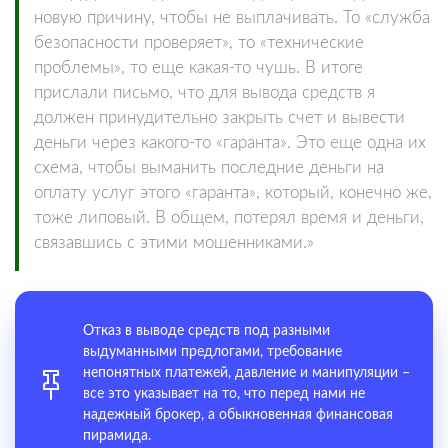
новую причину, чтобы не выплачивать. То «служба
безопасности проверяет», то «технические
проблемы», то еще какая-то чушь. В итоге
прислали письмо, что для вывода средств я
должен принудительно закрыть счет и вывести
деньги через какого-то «гаранта». Это еще одна их
схема, чтобы выманить последние деньги на
оплату услуг этого «гаранта», который, конечно же,
тоже липовый. В общем, потерял время и деньги,
связавшись с этими мошенниками.»
Отказ в выводе средств под разными
выдуманными предлогами, требование
непонятных платежей, давление и манипуляции –
все это указывает на то, что перед нами не
надежный брокер, а обыкновенная финансовая
пирамида.