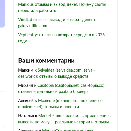
Manious отзывы и вывод денег. Почему сайты
перестали работать
VintlLtd отзывы: вывод и возврат денег с
gain.vintlltd.com
Vcptlentry: отзывы о возврате средств в 2026
году
Ваши комментарии
Максим
к
Selvaldea (selvaldea.com, selval-
dea.world): отзывы о выводе средств
Михаил
к
Casitopia (casitopia.net, casi-topia.co):
отзывы и детальный разбор брокера
Алексей
к
Moxieme (mx-iem.pro, moxi-eme.co,
moxieme.net): отзывы и новости
Наталья
к
Market Frame: вложил в приложение, а
вывести не могу — реальные истории и отзывы