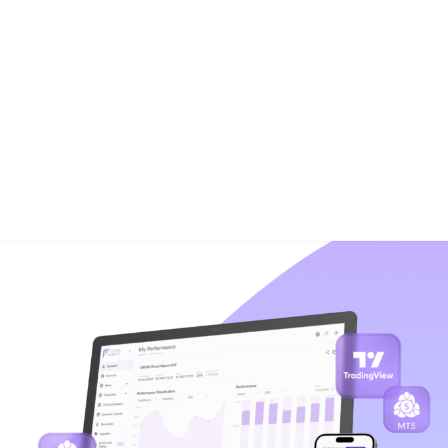
+7948 
г.Москва, Пресненская
набережная, 10, стр. 1
Пн - В
омпаний
Мошенники
Проверка компании на 