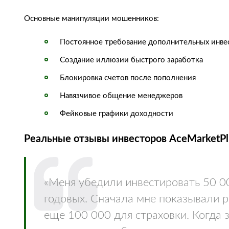
Основные манипуляции мошенников:
Постоянное требование дополнительных инве
Создание иллюзии быстрого заработка
Блокировка счетов после пополнения
Навязчивое общение менеджеров
Фейковые графики доходности
Реальные отзывы инвесторов AceMarketPlu
«Меня убедили инвестировать 50 0
годовых. Сначала мне показывали р
еще 100 000 для страховки. Когда 