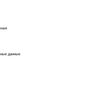
ения
ьные данные