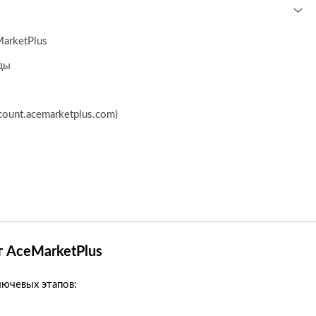
arketPlus
ды
ount.acemarketplus.com)
т AceMarketPlus
ючевых этапов: