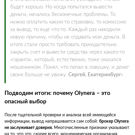
будет хорошо. Но когда попытался вывести
деньги, начались бесконечные проблемы. То
нужно оплатить какую-то страховку, то комиссию
за вывод, то еще что-то. Каждый раз находили
новую причину, чтобы не отдавать мои деньги. В
итоге стали просто требовать принудительно
закрыть счет и вывести средства через какого-то
«гаранта», который, естественно, тоже оказался
мошенником. Понял, что попал в ловушку, и денег
своих больше не увижу.
Сергей, Екатеринбург
«
Подводим итоги: почему Olynera – это
опасный выбор
После тщательной проверки и анализа всей имеющейся
информации, вывод напрашивается сам собой:
брокер Olynera
не заслуживает доверия.
Многочисленные признаки указывают
на то, что это, скорее всего, мошенническая организация,