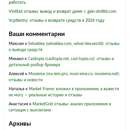
работать
VintlLtd отзывы: вывод и возврат денег с gain.vintlltd.com
Vcptlentry: отзывы о возврате средств в 2026 году
Ваши комментарии
Максим
к
Selvaldea (selvaldea.com, selval-dea.world): отзывы
о выводе средств
Михаил
к
Casitopia (casitopia.net, casi-topia.co): отзывы и
детальный разбор брокера
Алексей
к
Moxieme (mx-iem.pro, moxi-eme.co, moxieme.net):
отзывы и новости
Наталья
к
Market Frame: вложил в приложение, а вывести
не могу — реальные истории и отзывы
Анастасия
к
MarketGrid отзывы: анализ приложения и
ситуация с выплатами
Архивы