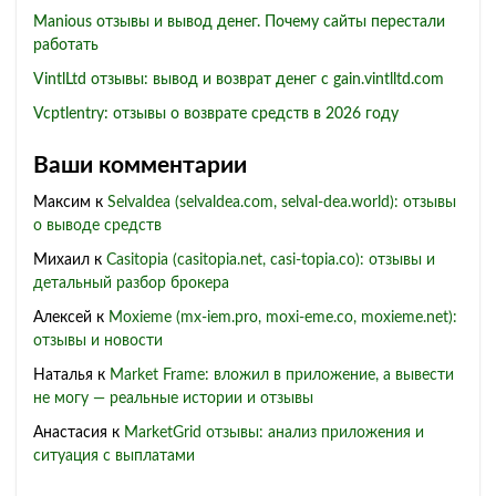
Manious отзывы и вывод денег. Почему сайты перестали
работать
VintlLtd отзывы: вывод и возврат денег с gain.vintlltd.com
Vcptlentry: отзывы о возврате средств в 2026 году
Ваши комментарии
Максим
к
Selvaldea (selvaldea.com, selval-dea.world): отзывы
о выводе средств
Михаил
к
Casitopia (casitopia.net, casi-topia.co): отзывы и
детальный разбор брокера
Алексей
к
Moxieme (mx-iem.pro, moxi-eme.co, moxieme.net):
отзывы и новости
Наталья
к
Market Frame: вложил в приложение, а вывести
не могу — реальные истории и отзывы
Анастасия
к
MarketGrid отзывы: анализ приложения и
ситуация с выплатами