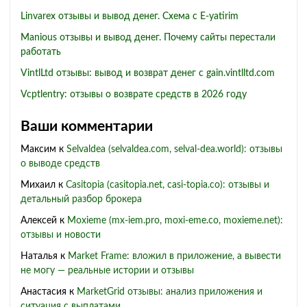
Linvarex отзывы и вывод денег. Схема с E-yatirim
Manious отзывы и вывод денег. Почему сайты перестали
работать
VintlLtd отзывы: вывод и возврат денег с gain.vintlltd.com
Vcptlentry: отзывы о возврате средств в 2026 году
Ваши комментарии
Максим
к
Selvaldea (selvaldea.com, selval-dea.world): отзывы
о выводе средств
Михаил
к
Casitopia (casitopia.net, casi-topia.co): отзывы и
детальный разбор брокера
Алексей
к
Moxieme (mx-iem.pro, moxi-eme.co, moxieme.net):
отзывы и новости
Наталья
к
Market Frame: вложил в приложение, а вывести
не могу — реальные истории и отзывы
Анастасия
к
MarketGrid отзывы: анализ приложения и
ситуация с выплатами