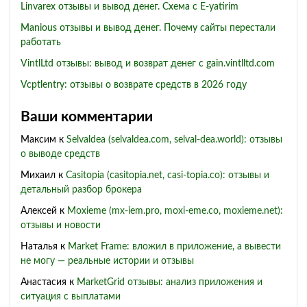
Linvarex отзывы и вывод денег. Схема с E-yatirim
Manious отзывы и вывод денег. Почему сайты перестали
работать
VintlLtd отзывы: вывод и возврат денег с gain.vintlltd.com
Vcptlentry: отзывы о возврате средств в 2026 году
Ваши комментарии
Максим
к
Selvaldea (selvaldea.com, selval-dea.world): отзывы
о выводе средств
Михаил
к
Casitopia (casitopia.net, casi-topia.co): отзывы и
детальный разбор брокера
Алексей
к
Moxieme (mx-iem.pro, moxi-eme.co, moxieme.net):
отзывы и новости
Наталья
к
Market Frame: вложил в приложение, а вывести
не могу — реальные истории и отзывы
Анастасия
к
MarketGrid отзывы: анализ приложения и
ситуация с выплатами