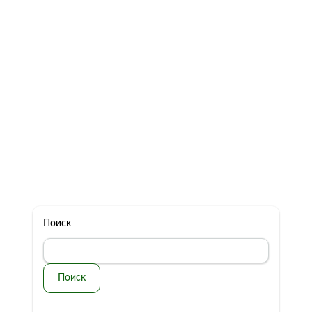
322 11 44
Бесплатная консультация
с: 10.00 - 19.00
обман
Контакты
Поиск
Поиск