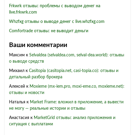
Frkwrk отзывы: проблемы с выводом денег на
live.frkwrk.com
Whzfxg отзывы о выводе денег с live.whzfxg.com
Comfortrade отзывы: не выводит деньги
Ваши комментарии
Максим
к
Selvaldea (selvaldea.com, selval-dea.world): отзывы
о выводе средств
Михаил
к
Casitopia (casitopia.net, casi-topia.co): отзывы и
детальный разбор брокера
Алексей
к
Moxieme (mx-iem.pro, moxi-eme.co, moxieme.net):
отзывы и новости
Наталья
к
Market Frame: вложил в приложение, а вывести
не могу — реальные истории и отзывы
Анастасия
к
MarketGrid отзывы: анализ приложения и
ситуация с выплатами