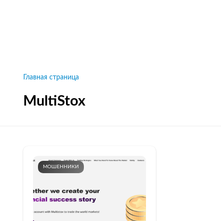
Рейтинги брокеров, новости и технологии
защиты.
Новости
Все рейтинги к
Главная страница
MultiStox
МОШЕННИКИ