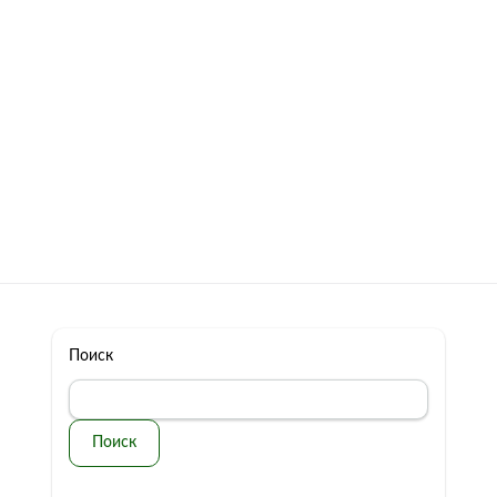
322 11 44
Бесплатная консультация
с: 10.00 - 19.00
обман
Контакты
Поиск
Поиск