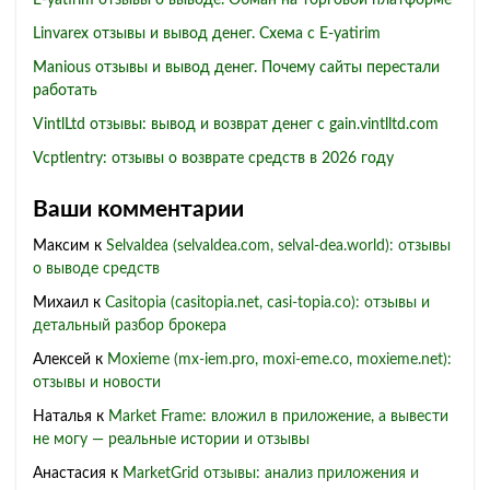
E-yatirim отзывы о выводе. Обман на торговой платформе
Linvarex отзывы и вывод денег. Схема с E-yatirim
Manious отзывы и вывод денег. Почему сайты перестали
работать
VintlLtd отзывы: вывод и возврат денег с gain.vintlltd.com
Vcptlentry: отзывы о возврате средств в 2026 году
Ваши комментарии
Максим
к
Selvaldea (selvaldea.com, selval-dea.world): отзывы
о выводе средств
Михаил
к
Casitopia (casitopia.net, casi-topia.co): отзывы и
детальный разбор брокера
Алексей
к
Moxieme (mx-iem.pro, moxi-eme.co, moxieme.net):
отзывы и новости
Наталья
к
Market Frame: вложил в приложение, а вывести
не могу — реальные истории и отзывы
Анастасия
к
MarketGrid отзывы: анализ приложения и