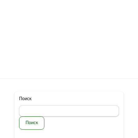
322 11 44
Бесплатная консультация
с: 10.00 - 19.00
обман
Контакты
Поиск
Поиск