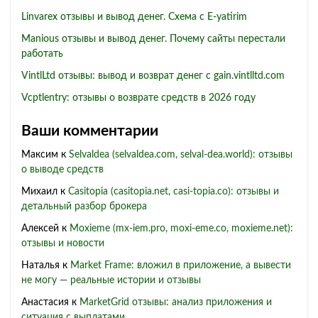
Linvarex отзывы и вывод денег. Схема с E-yatirim
Manious отзывы и вывод денег. Почему сайты перестали
работать
VintlLtd отзывы: вывод и возврат денег с gain.vintlltd.com
Vcptlentry: отзывы о возврате средств в 2026 году
Ваши комментарии
Максим
к
Selvaldea (selvaldea.com, selval-dea.world): отзывы
о выводе средств
Михаил
к
Casitopia (casitopia.net, casi-topia.co): отзывы и
детальный разбор брокера
Алексей
к
Moxieme (mx-iem.pro, moxi-eme.co, moxieme.net):
отзывы и новости
Наталья
к
Market Frame: вложил в приложение, а вывести
не могу — реальные истории и отзывы
Анастасия
к
MarketGrid отзывы: анализ приложения и
ситуация с выплатами