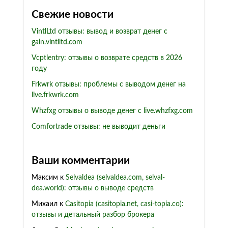
Свежие новости
VintlLtd отзывы: вывод и возврат денег с
gain.vintlltd.com
Vcptlentry: отзывы о возврате средств в 2026
году
Frkwrk отзывы: проблемы с выводом денег на
live.frkwrk.com
Whzfxg отзывы о выводе денег с live.whzfxg.com
Comfortrade отзывы: не выводит деньги
Ваши комментарии
Максим
к
Selvaldea (selvaldea.com, selval-
dea.world): отзывы о выводе средств
Михаил
к
Casitopia (casitopia.net, casi-topia.co):
отзывы и детальный разбор брокера