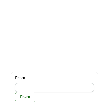
322 11 44
Бесплатная консультация
с: 10.00 - 19.00
обман
Контакты
Поиск
Поиск