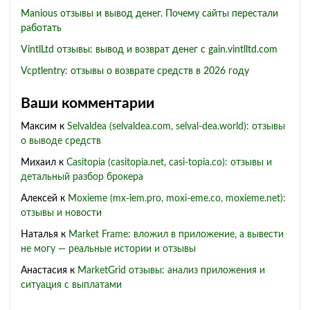
Manious отзывы и вывод денег. Почему сайты перестали
работать
VintlLtd отзывы: вывод и возврат денег с gain.vintlltd.com
Vcptlentry: отзывы о возврате средств в 2026 году
Ваши комментарии
Максим
к
Selvaldea (selvaldea.com, selval-dea.world): отзывы
о выводе средств
Михаил
к
Casitopia (casitopia.net, casi-topia.co): отзывы и
детальный разбор брокера
Алексей
к
Moxieme (mx-iem.pro, moxi-eme.co, moxieme.net):
отзывы и новости
Наталья
к
Market Frame: вложил в приложение, а вывести
не могу — реальные истории и отзывы
Анастасия
к
MarketGrid отзывы: анализ приложения и
ситуация с выплатами