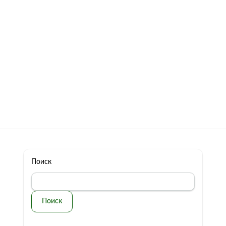
322 11 44
Бесплатная консультация
с: 10.00 - 19.00
обман
Контакты
Поиск
Поиск