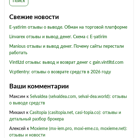
Поиск
Свежие новости
E-yatirim отзывы о выводе. Обман на торговой платформе
Linvarex отзывы и вывод денег. Схема с E-yatirim
Manious отзывы и вывод денег. Почему сайты перестали
работать
VintlLtd отзывы: вывод и возврат денег с gain.vintlltd.com
Vcptlentry: отзывы о возврате средств в 2026 году
Ваши комментарии
Максим
к
Selvaldea (selvaldea.com, selval-dea.world): отзывы
о выводе средств
Михаил
к
Casitopia (casitopia.net, casi-topia.co): отзывы и
детальный разбор брокера
Алексей
к
Moxieme (mx-iem.pro, moxi-eme.co, moxieme.net):
отзывы и новости