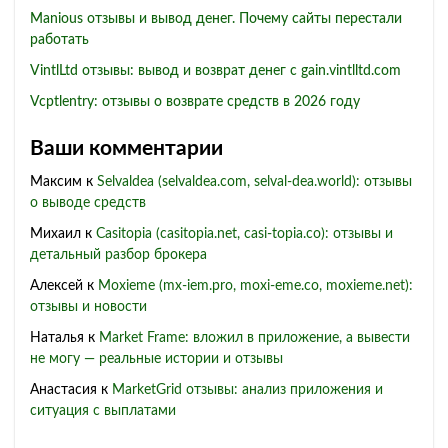
Manious отзывы и вывод денег. Почему сайты перестали
работать
VintlLtd отзывы: вывод и возврат денег с gain.vintlltd.com
Vcptlentry: отзывы о возврате средств в 2026 году
Ваши комментарии
Максим
к
Selvaldea (selvaldea.com, selval-dea.world): отзывы
о выводе средств
Михаил
к
Casitopia (casitopia.net, casi-topia.co): отзывы и
детальный разбор брокера
Алексей
к
Moxieme (mx-iem.pro, moxi-eme.co, moxieme.net):
отзывы и новости
Наталья
к
Market Frame: вложил в приложение, а вывести
не могу — реальные истории и отзывы
Анастасия
к
MarketGrid отзывы: анализ приложения и
ситуация с выплатами