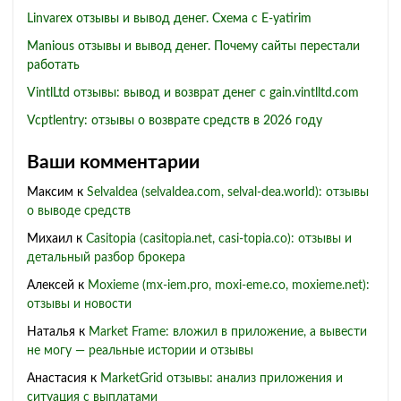
Linvarex отзывы и вывод денег. Схема с E-yatirim
Manious отзывы и вывод денег. Почему сайты перестали
работать
VintlLtd отзывы: вывод и возврат денег с gain.vintlltd.com
Vcptlentry: отзывы о возврате средств в 2026 году
Ваши комментарии
Максим
к
Selvaldea (selvaldea.com, selval-dea.world): отзывы
о выводе средств
Михаил
к
Casitopia (casitopia.net, casi-topia.co): отзывы и
детальный разбор брокера
Алексей
к
Moxieme (mx-iem.pro, moxi-eme.co, moxieme.net):
отзывы и новости
Наталья
к
Market Frame: вложил в приложение, а вывести
не могу — реальные истории и отзывы
Анастасия
к
MarketGrid отзывы: анализ приложения и
ситуация с выплатами