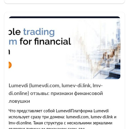
Lumevdi (lumevdi.com, lumev-di.link, lmv-
di.online) отзывы: признаки финансовой
ловушки
Что представляет собой LumevdiПлатформа Lumevdi
использует сразу три домена: lumevdi.com, lumev-di.link и
lmv-di.online. Такая структура с несколькими зеркалами