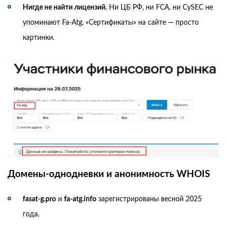
Нигде не найти лицензий.
Ни ЦБ РФ, ни FCA, ни CySEC не
упоминают Fa‑Atg. «Сертификаты» на сайте — просто
картинки.
Домены‑однодневки и анонимность WHOIS
fasat‑g.pro
и
fa‑atg.info
зарегистрированы весной 2025
года.