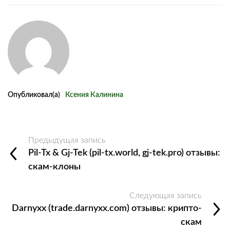
Опубликовал(а)
Ксения Калинина
Предыдущая запись
Pil‑Tx & Gj‑Tek (pil‑tx.world, gj‑tek.pro) отзывы:
скам-клоны
Следующая запись
Darnyxx (trade.darnyxx.com) отзывы: крипто-
скам