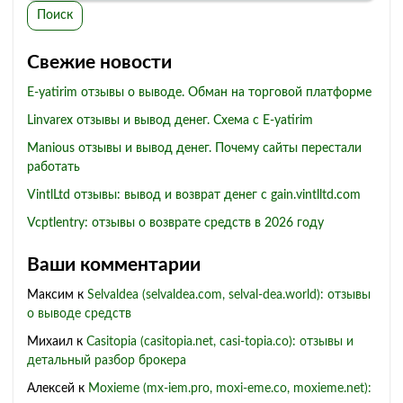
Поиск
Свежие новости
E-yatirim отзывы о выводе. Обман на торговой платформе
Linvarex отзывы и вывод денег. Схема с E-yatirim
Manious отзывы и вывод денег. Почему сайты перестали
работать
VintlLtd отзывы: вывод и возврат денег с gain.vintlltd.com
Vcptlentry: отзывы о возврате средств в 2026 году
Ваши комментарии
Максим
к
Selvaldea (selvaldea.com, selval-dea.world): отзывы
о выводе средств
Михаил
к
Casitopia (casitopia.net, casi-topia.co): отзывы и
детальный разбор брокера
Алексей
к
Moxieme (mx-iem.pro, moxi-eme.co, moxieme.net):