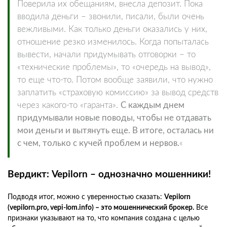
Поверила их обещаниям, внесла депозит. Пока
вводила деньги – звонили, писали, были очень
вежливыми. Как только деньги оказались у них,
отношение резко изменилось. Когда попыталась
вывести, начали придумывать отговорки – то
«технические проблемы», то «очередь на вывод»,
то еще что-то. Потом вообще заявили, что нужно
заплатить «страховую комиссию» за вывод средств
через какого-то «гаранта».
С каждым днем
придумывали новые поводы, чтобы не отдавать
мои деньги и вытянуть еще. В итоге, осталась ни
с чем, только с кучей проблем и нервов.
«
Вердикт: Vepilorn – однозначно мошенники!
Подводя итог, можно с уверенностью сказать:
Vepilorn
(vepilorn.pro, vepi-lom.info) – это мошеннический брокер.
Все
признаки указывают на то, что компания создана с целью